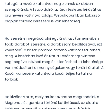
kategória nevére kattintva megjelennek az abban
szereplő áruk. A listaoldalról az áru részletes leírását az
áru nevére kattintva találja. Webshopunkban kulcsszó
alapján történő keresésre is van lehetőség.
Ha szeretne megvásárolni egy árut, azt (amennyiben
több darabot szeretne, a darabszám beállításával, ezt
követően) a kosár gombra történő kattintással teheti
meg. A kosárban lévő árukat a Kosár megtekintése
segítségével nézheti meg és ellenőrizheti. Itt lehetősége
van módosítani a mennyiségeken vagy törölni árukat. A
Kosár kiürítésére kattintva a kosár teljes tartalma
törlődik.
Ha kiválasztotta, mely árukat szeretné megrendelni, a
Megrendelés gombra történő kattintással, az oldalra
belépve, amennyiben nincsen még regisztrációja,