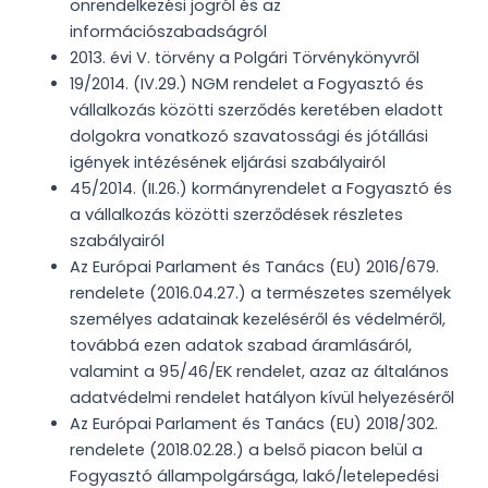
önrendelkezési jogról és az
információszabadságról
2013. évi V. törvény a Polgári Törvénykönyvről
19/2014. (IV.29.) NGM rendelet a Fogyasztó és
vállalkozás közötti szerződés keretében eladott
dolgokra vonatkozó szavatossági és jótállási
igények intézésének eljárási szabályairól
45/2014. (II.26.) kormányrendelet a Fogyasztó és
a vállalkozás közötti szerződések részletes
szabályairól
Az Európai Parlament és Tanács (EU) 2016/679.
rendelete (2016.04.27.) a természetes személyek
személyes adatainak kezeléséről és védelméről,
továbbá ezen adatok szabad áramlásáról,
valamint a 95/46/EK rendelet, azaz az általános
adatvédelmi rendelet hatályon kívül helyezéséről
Az Európai Parlament és Tanács (EU) 2018/302.
rendelete (2018.02.28.) a belső piacon belül a
Fogyasztó állampolgársága, lakó/letelepedési