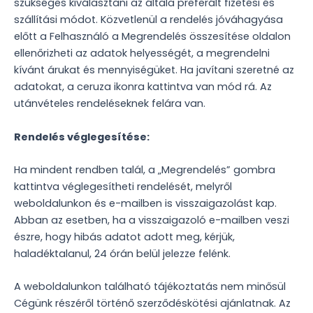
szükséges kiválasztani az általa preferált fizetési és
szállítási módot. Közvetlenül a rendelés jóváhagyása
előtt a Felhasználó a Megrendelés összesítése oldalon
ellenőrizheti az adatok helyességét, a megrendelni
kívánt árukat és mennyiségüket. Ha javítani szeretné az
adatokat, a ceruza ikonra kattintva van mód rá. Az
utánvételes rendeléseknek felára van.
Rendelés véglegesítése:
Ha mindent rendben talál, a „Megrendelés” gombra
kattintva véglegesítheti rendelését, melyről
weboldalunkon és e-mailben is visszaigazolást kap.
Abban az esetben, ha a visszaigazoló e-mailben veszi
észre, hogy hibás adatot adott meg, kérjük,
haladéktalanul, 24 órán belül jelezze felénk.
A weboldalunkon található tájékoztatás nem minősül
Cégünk részéről történő szerződéskötési ajánlatnak. Az