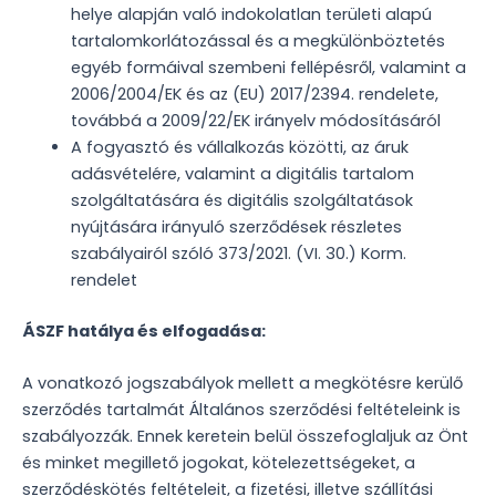
helye alapján való indokolatlan területi alapú
tartalomkorlátozással és a megkülönböztetés
egyéb formáival szembeni fellépésről, valamint a
2006/2004/EK és az (EU) 2017/2394. rendelete,
továbbá a 2009/22/EK irányelv módosításáról
A fogyasztó és vállalkozás közötti, az áruk
adásvételére, valamint a digitális tartalom
szolgáltatására és digitális szolgáltatások
nyújtására irányuló szerződések részletes
szabályairól szóló 373/2021. (VI. 30.) Korm.
rendelet
ÁSZF hatálya és elfogadása:
A vonatkozó jogszabályok mellett a megkötésre kerülő
szerződés tartalmát Általános szerződési feltételeink is
szabályozzák. Ennek keretein belül összefoglaljuk az Önt
és minket megillető jogokat, kötelezettségeket, a
szerződéskötés feltételeit, a fizetési, illetve szállítási