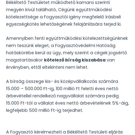
Békéltető Testületet működtető kamara szerinti
megyén kívül található, Cégünk együttműködési
kötelezettsége a Fogyasztói igény megfelelő írásbeli
egyezségkötés lehetőségének felajánlására terjed ki.
Amennyiben fenti együttműködési kötelezettségünknek
nem teszünk eleget, a Fogyasztóvédelmi Hatóság
hatáskörébe kerül az ügy, mely szerint a cégek jogsértő
magatartásakor
kötelező bírság kiszabása
van
érvényben, ettől eltekinteni nem lehet.
A bírság összege kis- és középvállalkozás számára
15.000 – 500.000 Ft-ig, 100 millió Ft feletti éves nettó
árbevétellel rendelkező nagyvállalat számára pedig
15.000 Ft-tól a vállalat éves nettó árbevételének 5%-áig,
legfeljebb 500 millió Ft-ig terjedhet.
A Fogyasztó kérelmezheti a Békéltető Testületi eljárás