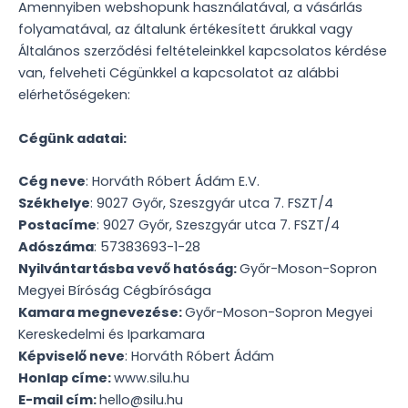
Amennyiben webshopunk használatával, a vásárlás
folyamatával, az általunk értékesített árukkal vagy
Általános szerződési feltételeinkkel kapcsolatos kérdése
van, felveheti Cégünkkel a kapcsolatot az alábbi
elérhetőségeken:
Cégünk adatai:
Cég neve
: Horváth Róbert Ádám E.V.
Székhelye
: 9027 Győr, Szeszgyár utca 7. FSZT/4
Postacíme
: 9027 Győr, Szeszgyár utca 7. FSZT/4
Adószáma
: 57383693-1-28
Nyilvántartásba vevő hatóság:
Győr-Moson-Sopron
Megyei Bíróság Cégbírósága
Kamara megnevezése:
Győr-Moson-Sopron Megyei
Kereskedelmi és Iparkamara
Képviselő neve
: Horváth Róbert Ádám
Honlap címe:
www.silu.hu
E-mail cím:
hello@silu.hu