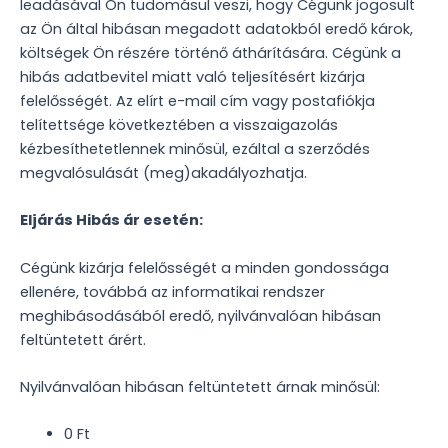
leadásával Ön tudomásul veszi, hogy Cégünk jogosult
az Ön által hibásan megadott adatokból eredő károk,
költségek Ön részére történő áthárítására. Cégünk a
hibás adatbevitel miatt való teljesítésért kizárja
felelősségét. Az elírt e-mail cím vagy postafiókja
telítettsége következtében a visszaigazolás
kézbesíthetetlennek minősül, ezáltal a szerződés
megvalósulását (meg)akadályozhatja.
Eljárás Hibás ár esetén:
Cégünk kizárja felelősségét a minden gondossága
ellenére, továbbá az informatikai rendszer
meghibásodásából eredő, nyilvánvalóan hibásan
feltüntetett árért.
Nyilvánvalóan hibásan feltüntetett árnak minősül:
0 Ft