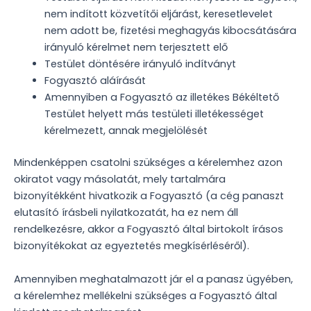
nem indított közvetítői eljárást, keresetlevelet
nem adott be, fizetési meghagyás kibocsátására
irányuló kérelmet nem terjesztett elő
Testület döntésére irányuló indítványt
Fogyasztó aláírását
Amennyiben a Fogyasztó az illetékes Békéltető
Testület helyett más testületi illetékességet
kérelmezett, annak megjelölését
Mindenképpen csatolni szükséges a kérelemhez azon
okiratot vagy másolatát, mely tartalmára
bizonyítékként hivatkozik a Fogyasztó (a cég panaszt
elutasító írásbeli nyilatkozatát, ha ez nem áll
rendelkezésre, akkor a Fogyasztó által birtokolt írásos
bizonyítékokat az egyeztetés megkísérléséről).
Amennyiben meghatalmazott jár el a panasz ügyében,
a kérelemhez mellékelni szükséges a Fogyasztó által