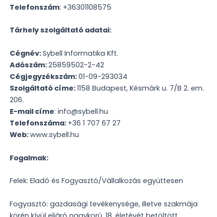
Telefonszám
: +36301108575
Tárhely szolgáltató adatai:
Cégnév:
Sybell Informatika Kft.
Adószám:
25859502-2-42
Cégjegyzékszám:
01-09-293034
Szolgáltató címe:
1158 Budapest, Késmárk u. 7/B 2. em.
206.
E-mail címe
:
info@sybell.hu
Telefonszáma:
+36 1 707 67 27
Web:
www.sybell.hu
Fogalmak:
Felek: Eladó és Fogyasztó/Vállalkozás együttesen
Fogyasztó: gazdasági tevékenysége, illetve szakmája
körén kívül eljáró nagykorú, 18. életévét betöltött