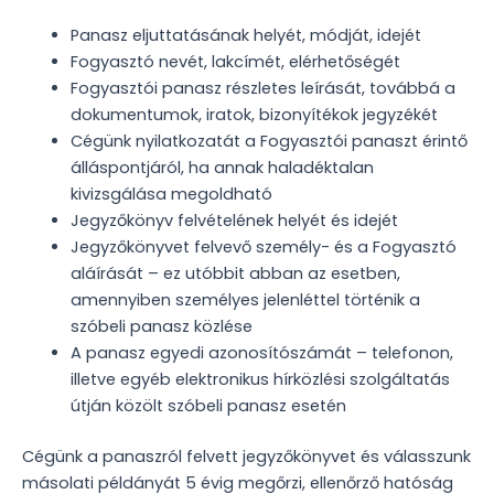
Panasz eljuttatásának helyét, módját, idejét
Fogyasztó nevét, lakcímét, elérhetőségét
Fogyasztói panasz részletes leírását, továbbá a
dokumentumok, iratok, bizonyítékok jegyzékét
Cégünk nyilatkozatát a Fogyasztói panaszt érintő
álláspontjáról, ha annak haladéktalan
kivizsgálása megoldható
Jegyzőkönyv felvételének helyét és idejét
Jegyzőkönyvet felvevő személy- és a Fogyasztó
aláírását – ez utóbbit abban az esetben,
amennyiben személyes jelenléttel történik a
szóbeli panasz közlése
A panasz egyedi azonosítószámát – telefonon,
illetve egyéb elektronikus hírközlési szolgáltatás
útján közölt szóbeli panasz esetén
Cégünk a panaszról felvett jegyzőkönyvet és válasszunk
másolati példányát 5 évig megőrzi, ellenőrző hatóság