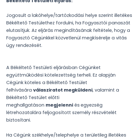
Békéltető Testületi eljárás:
Jogosult a lakóhelye/tartózkodási helye szerint illetékes
Békéltető Testülethez fordulni, ha Fogyasztói panaszát
elutasítjuk. Az eljárás megindításának feltétele, hogy a
Fogyasztó Cégünkkel közvetlenül megkísérelje a vitás
ügy rendezését.
A Békéltető Testületi eljárásban Cégünket
együttműködési kötelezettség terheli. Ez alapján
Cégünk köteles a Békéltető Testület
felhívására
válasziratot megküldeni
, valamint a
Békéltető Testület előtti
meghallgatáson
megjelenni
és
egyezség
létrehozatalára feljogosított személy részvételét
biztosítani.
Ha Cégünk székhelye/telephelye a területileg illetékes