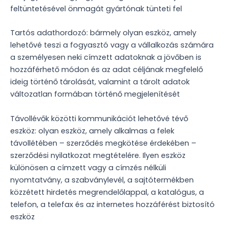
feltüntetésével önmagát gyártónak tünteti fel
Tartós adathordozó: bármely olyan eszköz, amely
lehetővé teszi a fogyasztó vagy a vállalkozás számára
a személyesen neki címzett adatoknak a jövőben is
hozzáférhető módon és az adat céljának megfelelő
ideig történő tárolását, valamint a tárolt adatok
változatlan formában történő megjelenítését
Távollévők közötti kommunikációt lehetővé tévő
eszköz: olyan eszköz, amely alkalmas a felek
távollétében – szerződés megkötése érdekében –
szerződési nyilatkozat megtételére. Ilyen eszköz
különösen a címzett vagy a címzés nélküli
nyomtatvány, a szabványlevél, a sajtótermékben
közzétett hirdetés megrendelőlappal, a katalógus, a
telefon, a telefax és az internetes hozzáférést biztosító
eszköz