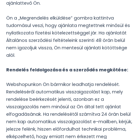
ajánlattevő Ön.
Ön a „Megrendelés elküldése” gombra kattintva
tudomásul veszi, hogy ajánlata megtettnek minősül és
nyilatkozata fizetési kötelezettséggel jár. Ha ajánlatát
Általános szerződési feltételeink szerinti 48 órán belül
nem igazoljuk vissza, Ön mentesül ajánlati kötöttsége
alól.
Rendelés feldolgozása és a szerződés megkötése:
Webshopunkon Ön bármikor leadhatja rendelését.
Rendeléséről automatikus visszaigazolást kap, mely
rendelése beérkezését jelenti, azonban ez a
visszaigazolás nem minősül az Ön által tett ajánlat
elfogadásának. Ha rendelésétől számítva 24 órán belül
nem kap automatikus visszaigazolást e-mailben, kérjük,
jelezze felénk, hiszen előfordulhat technikai probléma,
elképzelhető, hogy emiatt nem érkezett meg