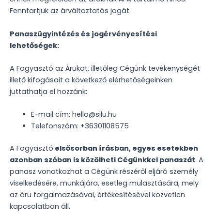
Fenntartjuk az árváltoztatás jogát.
Panaszügyintézés és jogérvényesítési
lehetőségek:
A Fogyasztó az Árukat, illetőleg Cégünk tevékenységét
illető kifogásait a következő elérhetőségeinken
juttathatja el hozzánk:
E-mail cím:
hello@silu.hu
Telefonszám: +36301108575
A Fogyasztó
elsősorban írásban, egyes esetekben
azonban szóban is közölheti Cégünkkel panaszát
. A
panasz vonatkozhat a Cégünk részéről eljáró személy
viselkedésére, munkájára, esetleg mulasztására, mely
az áru forgalmazásával, értékesítésével közvetlen
kapcsolatban áll.