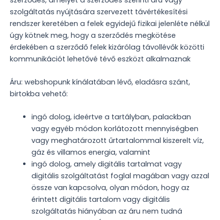
szolgáltatás nyújtására szervezett távértékesítési
rendszer keretében a felek egyidejű fizikai jelenléte nélkül
úgy kötnek meg, hogy a szerződés megkötése
érdekében a szerződő felek kizárólag távollévők közötti
kommunikációt lehetővé tévő eszközt alkalmaznak
Áru: webshopunk kínálatában lévő, eladásra szánt,
birtokba vehető:
ingó dolog, ideértve a tartályban, palackban
vagy egyéb módon korlátozott mennyiségben
vagy meghatározott űrtartalommal kiszerelt víz,
gáz és villamos energia, valamint
ingó dolog, amely digitális tartalmat vagy
digitális szolgáltatást foglal magában vagy azzal
össze van kapcsolva, olyan módon, hogy az
érintett digitális tartalom vagy digitális
szolgáltatás hiányában az áru nem tudná