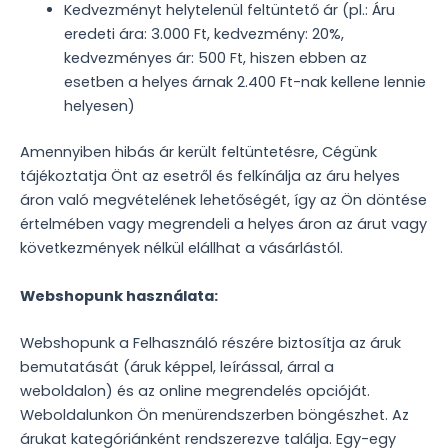
Kedvezményt helytelenül feltüntető ár (pl.: Áru
eredeti ára: 3.000 Ft, kedvezmény: 20%,
kedvezményes ár: 500 Ft, hiszen ebben az
esetben a helyes árnak 2.400 Ft-nak kellene lennie
helyesen)
Amennyiben hibás ár került feltüntetésre, Cégünk
tájékoztatja Önt az esetről és felkínálja az áru helyes
áron való megvételének lehetőségét, így az Ön döntése
értelmében vagy megrendeli a helyes áron az árut vagy
következmények nélkül elállhat a vásárlástól.
Webshopunk használata:
Webshopunk a Felhasználó részére biztosítja az áruk
bemutatását (áruk képpel, leírással, árral a
weboldalon) és az online megrendelés opcióját.
Weboldalunkon Ön menürendszerben böngészhet. Az
árukat kategóriánként rendszerezve találja. Egy-egy