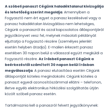
A szóbeli panaszt Cégünk haladéktalanul kivizsgálja
és lehetőség szerint megoldja
. Amennyiben a
Fogyasztó nem ért egyet a panasz kezelésével vagy a
panasz haladéktalan kivizsgálása nem lehetséges,
Cégünk a panaszról és azzal kapcsolatos álláspontjáról
jegyzőkönyvet vesz fel, melynek másolati példányát
eljuttatja a Fogyasztó részére (személyes jelenlét
esetén helyben átadja). E-mailen érkezett panasz
esetében 30 napon belül a válasszal együtt megküldi a
Fogyasztó részére.
Az írásbeli panaszt Cégünk a
beérkezéstől számított 30 napon belül írásban
megválaszolja
. A panasz elutasítása esetén Cégünk
álláspontját köteles megindokolni. Cégünk köteles a
panaszt egyedi azonosítószámmal ellátni – telefonon,
illetve egyéb elektronikus hírközlési szolgáltatás útján
közölt szóbeli panasz esetén.
Tartalmaznia kell a panaszról felvett jegyzőkönyvnek: