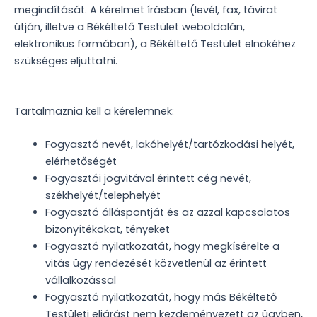
megindítását. A kérelmet írásban (levél, fax, távirat
útján, illetve a Békéltető Testület weboldalán,
elektronikus formában), a Békéltető Testület elnökéhez
szükséges eljuttatni.
Tartalmaznia kell a kérelemnek:
Fogyasztó nevét, lakóhelyét/tartózkodási helyét,
elérhetőségét
Fogyasztói jogvitával érintett cég nevét,
székhelyét/telephelyét
Fogyasztó álláspontját és az azzal kapcsolatos
bizonyítékokat, tényeket
Fogyasztó nyilatkozatát, hogy megkísérelte a
vitás ügy rendezését közvetlenül az érintett
vállalkozással
Fogyasztó nyilatkozatát, hogy más Békéltető
Testületi eljárást nem kezdeményezett az ügyben,