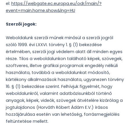
el:
https://webgate.ec.europa.eu/odr/main/?
event=main.home.show&lng=HU
Szerzői jogok:
Weboldalunk szerzői műnek minősül a szerzői jogról
szóló 1999. évi LXXVI. törvény 1. § (1) bekezdése
értelmében, szerzői jogi védelem alatt áll minden egyes
része. Tilos a weboldalunkon található képek, szövegek,
szoftveres, illetve grafikai programok engedély nélküli
használata, továbbá a weboldalunkat módosító,
kártékony alkalmazások használata, ugyanezen törvény
16. § (1) bekezdése szerint. Felhívjuk figyelmét, hogy
weboldalunkról, valamint adatbázisunkból történő
anyagok, képek, videók, szövegek átvételére kizárólag a
jogtulajdonos (Horváth Róbert Ádám E.V.) írásos
hozzájárulása esetén van lehetőség, forrásmegjelölés
feltüntetése mellett.