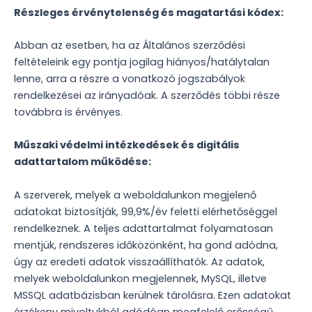
Részleges érvénytelenség és magatartási kódex:
Abban az esetben, ha az Általános szerződési
feltételeink egy pontja jogilag hiányos/hatálytalan
lenne, arra a részre a vonatkozó jogszabályok
rendelkezései az irányadóak. A szerződés többi része
továbbra is érvényes.
Műszaki védelmi intézkedések és digitális
adattartalom működése:
A szerverek, melyek a weboldalunkon megjelenő
adatokat biztosítják, 99,9%/év feletti elérhetőséggel
rendelkeznek. A teljes adattartalmat folyamatosan
mentjük, rendszeres időközönként, ha gond adódna,
úgy az eredeti adatok visszaállíthatók. Az adatok,
melyek weboldalunkon megjelennek, MySQL, illetve
MSSQL adatbázisban kerülnek tárolásra. Ezen adatokat
érzékeny mivoltukból adódóan megfelelő erősségű