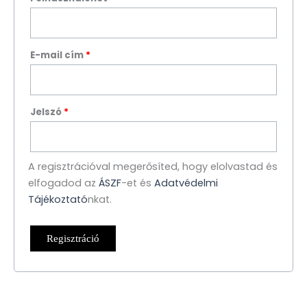
E-mail cím
*
Jelszó
*
A regisztrációval megerősíted, hogy elolvastad és
elfogadod az
ÁSZF
-et és
Adatvédelmi
Tájékoztató
nkat.
Regisztráció