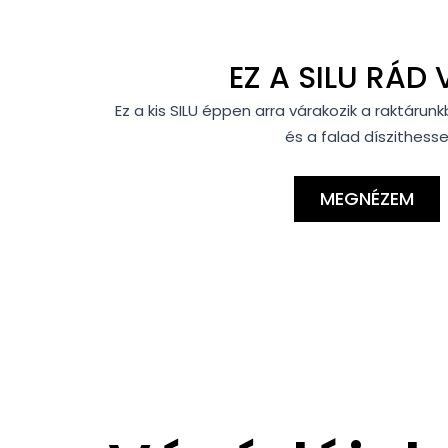
EZ A SILU RÁD 
Ez a kis SILU éppen arra várakozik a raktáru
és a falad díszithess
MEGNÉZEM