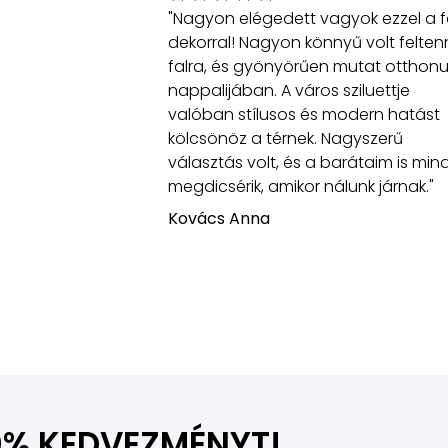
"Nagyon elégedett vagyok ezzel a fa
dekorral! Nagyon könnyű volt felten
falra, és gyönyörűen mutat otthon
nappalijában. A város sziluettje
valóban stílusos és modern hatást
kölcsönöz a térnek. Nagyszerű
választás volt, és a barátaim is min
megdicsérik, amikor nálunk járnak."
Kovács Anna
0% KEDVEZMÉNYT!