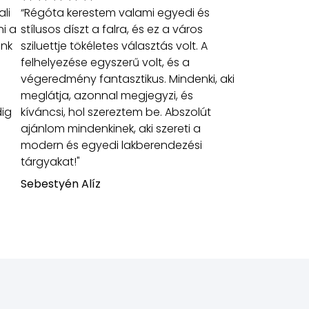
li
“Régóta kerestem valami egyedi és
ni a
stílusos díszt a falra, és ez a város
unk
sziluettje tökéletes választás volt. A
felhelyezése egyszerű volt, és a
végeredmény fantasztikus. Mindenki, aki
meglátja, azonnal megjegyzi, és
dig
kíváncsi, hol szereztem be. Abszolút
ajánlom mindenkinek, aki szereti a
modern és egyedi lakberendezési
tárgyakat!"
Sebestyén Alíz