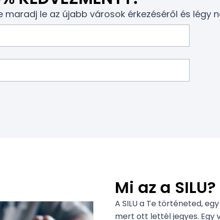
 ne maradj le az újabb városok érkezéséről és légy 
Mi az a SILU?
A SILU a Te történeted, egy
mert ott lettél jegyes. Egy 