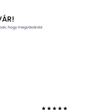
VÁR!
nkban, hogy megvásárold
e
5/5
★
★
★
★
★