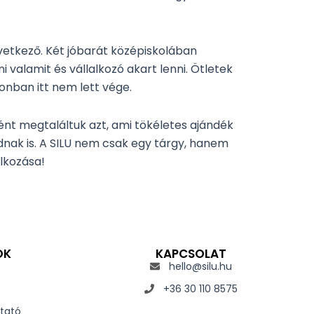
övetkező. Két jóbarát középiskolában
valamit és vállalkozó akart lenni. Ötletek
zonban itt nem lett vége.
ként megtaláltuk azt, ami tökéletes ajándék
nak is. A SILU nem csak egy tárgy, hanem
álkozása!
OK
KAPCSOLAT
hello@silu.hu
+36 30 110 8575
tató