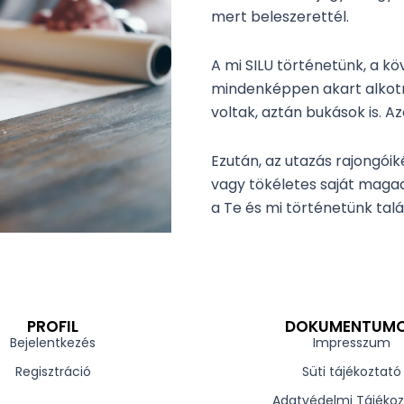
mert beleszerettél.
A mi SILU történetünk, a k
mindenképpen akart alkotni 
voltak, aztán bukások is. A
Ezután, az utazás rajongói
vagy tökéletes saját magad
a Te és mi történetünk tal
PROFIL
DOKUMENTUM
Bejelentkezés
Impresszum
Regisztráció
Süti tájékoztató
Adatvédelmi Tájékoz