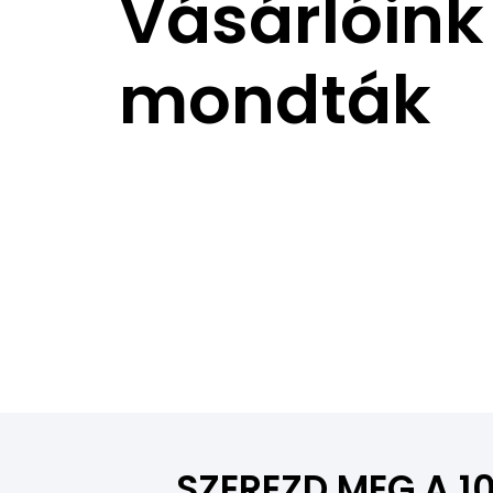
Vásárlóink
mondták
SZEREZD MEG A 1