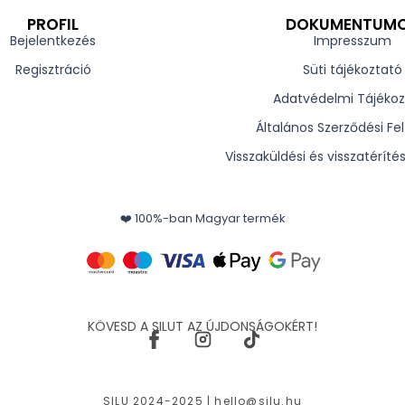
PROFIL
DOKUMENTUM
Bejelentkezés
Impresszum
Regisztráció
Süti tájékoztató
Adatvédelmi Tájékoz
Általános Szerződési Fel
Visszaküldési és visszatéríté
❤️ 100%-ban Magyar termék
KÖVESD A SILUT AZ ÚJDONSÁGOKÉRT!
SILU 2024-2025 |
hello@silu.hu