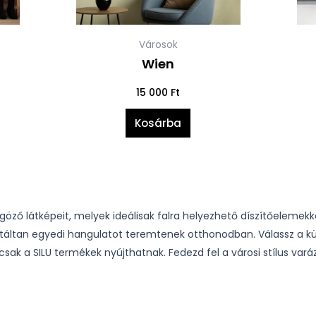
Városok
Wien
15 000
Ft
Kosárba
nyűgöző látképeit, melyek ideálisak falra helyezhető díszítőeleme
rantáltan egyedi hangulatot teremtenek otthonodban. Válassz a 
k a SILU termékek nyújthatnak. Fedezd fel a városi stílus varázsá