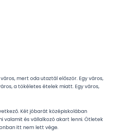
 város, mert oda utaztál először. Egy város,
város, a tökéletes ételek miatt. Egy város,
övetkező. Két jóbarát középiskolában
valamit és vállalkozó akart lenni. Ötletek
zonban itt nem lett vége.