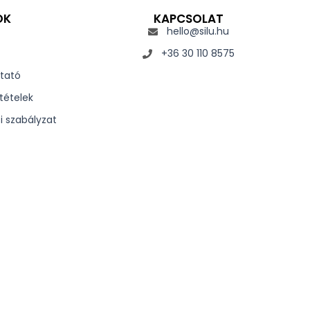
OK
KAPCSOLAT
hello@silu.hu
+36 30 110 8575
tató
tételek
si szabályzat