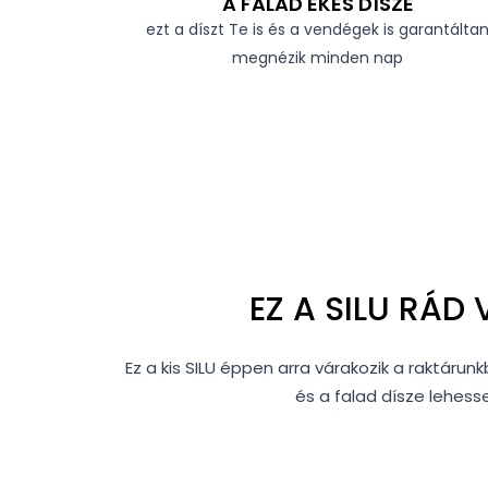
A FALAD ÉKES DÍSZE
ezt a díszt Te is és a vendégek is garantálta
megnézik minden nap
EZ A SILU RÁD 
Ez a kis SILU éppen arra várakozik a raktáru
és a falad dísze lehess