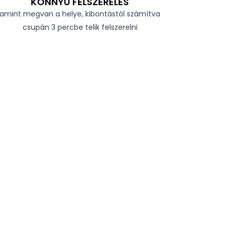
KÖNNYŰ FELSZERELÉS
amint megvan a helye, kibontástól számítva
csupán 3 percbe telik felszerelni