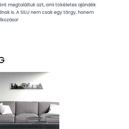
ként megtaláltuk azt, ami tökéletes ajándék
nak is. A SILU nem csak egy tárgy, hanem
álkozása!
G