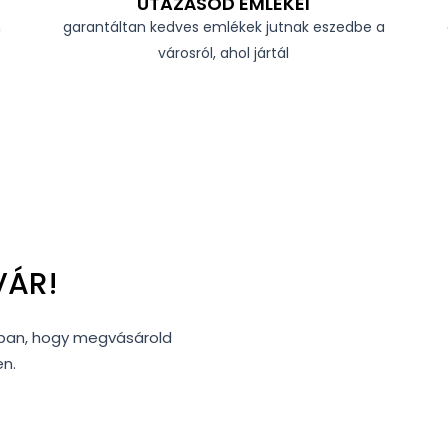
UTAZÁSOD EMLÉKEI
n
garantáltan kedves emlékek jutnak eszedbe a
városról, ahol jártál
VÁR!
nkban, hogy megvásárold
en.