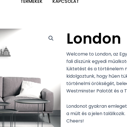
TERMÉKEK
KAPCSOLAT
London
Welcome to London, az Egye
fali díszünk egyedi műalko
lüktetést és a történelem 
kidolgoztunk, hogy hűen tü
történelmi örökségét, beleé
Westminster Palotát és a T
Londonot gyakran emlegetik
a múlt és a jelen találkozik.
Cheers!