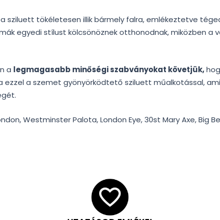
a sziluett tökéletesen illik bármely falra, emlékeztetve té
mák egyedi stílust kölcsönöznek otthonodnak, miközben a v
an a
legmagasabb minőségi szabványokat követjük,
hogy
 ezzel a szemet gyönyörködtető sziluett műalkotással, ami 
égét.
ondon, Westminster Palota, London Eye, 30st Mary Axe, Big B