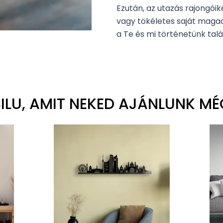
Ezután, az utazás rajongói
vagy tökéletes saját magad
a Te és mi történetünk tal
SILU, AMIT NEKED AJÁNLUNK MÉ