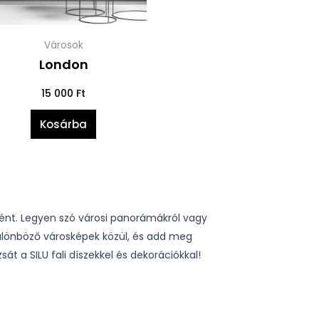
Városok
London
15 000
Ft
Kosárba
kként. Legyen szó városi panorámákról vagy
különböző városképek közül, és add meg
t a SILU fali díszekkel és dekorációkkal!