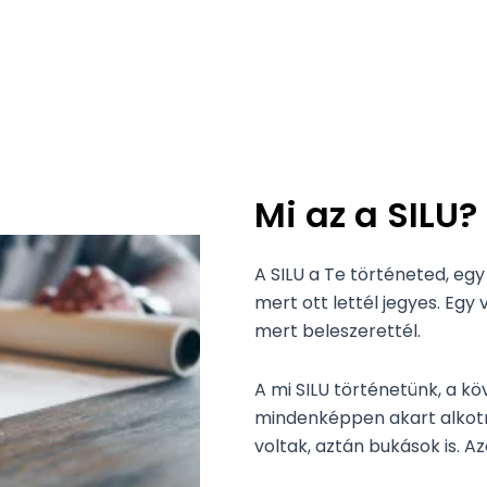
Mi az a SILU?
A SILU a Te történeted, egy
mert ott lettél jegyes. Egy 
mert beleszerettél.
A mi SILU történetünk, a k
mindenképpen akart alkotni 
voltak, aztán bukások is. A