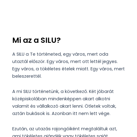
Mi az a SILU?
A SILU a Te történeted, egy város, mert oda
utaztál először. Egy város, mert ott lettél jegyes.
Egy város, a tökéletes ételek miatt. Egy város, mert
beleszerettél.
A mi SILU történetünk, a következő. Két jóbarát
középiskolában mindenképpen akart alkotni
valamit és vállalkozó akart lenni. Ötletek voltak,
aztán bukások is. Azonban itt nem lett vége.
Ezután, az utazás rajongóiként megtaláltuk azt,
ami tökéletes ajándék vagy tökéletes saját