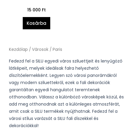
15 000
Ft
Kosárba
Kezdőlap
/
Városok
/ Paris
Fedezd fel a SILU egyedi város sziluettjeit és lenyűgöző
látképeit, melyek ideálisak falra helyezhető
díszítőelemekként. Legyen szó városi panorámákról
vagy modern sziluettekről, ezek a fali dekorációk
garantáltan egyedi hangulatot teremtenek
otthonodban. Válassz a különböző városképek közül, és
add meg otthonodnak azt a különleges atmoszférát,
amit csak a SILU termékek nyújthatnak. Fedezd fel a
városi stílus varázsát a SILU fali díszekkel és
dekorációkkal!