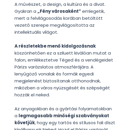
A művészet, a design, a kultúra és a divat.
Gyakran a
„Fény városaként”
emlegetik,
mert a felvilágosodás korában betöltött
vezető szerepe megvilágosította az
intellektuális világot.
A részletekbe menő kidolgozásnak
köszönhetően ez a sziluett kiválóan mutat a
falon, emlékeztetve Téged és a vendégeidet
Párizs varázslatos atmoszférájára. A
lenyűgöző vonalak és formák egyedi
megjelenést biztosítanak otthonodnak,
miközben a város nyüzsgését és szépségét
hozzák el neked.
Az anyagokban és a gyártási folyamatokban
a
legmagasabb minőségi szabványokat
követjük
, hogy egy tartós és stílusos fali díszt
kínálhassunk Neked. Hozd el Párizs varázsát