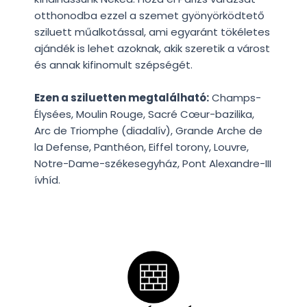
otthonodba ezzel a szemet gyönyörködtető
sziluett műalkotással, ami egyaránt tökéletes
ajándék is lehet azoknak, akik szeretik a várost
és annak kifinomult szépségét.
Ezen a sziluetten megtalálható:
Champs-
Élysées, Moulin Rouge, Sacré Cœur-bazilika,
Arc de Triomphe (diadalív), Grande Arche de
la Defense, Panthéon, Eiffel torony, Louvre,
Notre-Dame-székesegyház, Pont Alexandre-III
ívhíd.